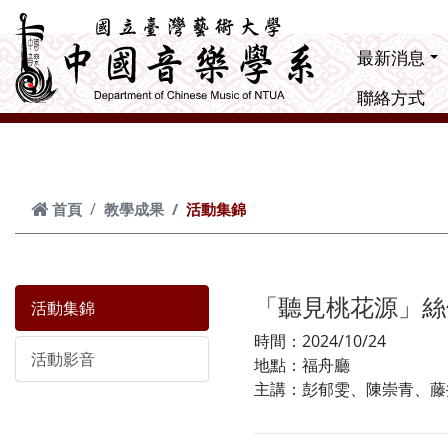
跳到主要內容
最新消息
聯絡方式
首頁
教學成果
活動集錦
「聽見桃花源」絲
活動集錦
時間：2024/10/24
活動影音
地點：福舟廳
主講：彭郁雯、陳崇青、藤