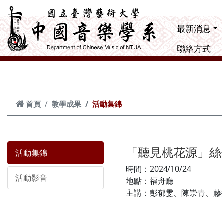
跳到主要內容
最新消息
聯絡方式
首頁
教學成果
活動集錦
「聽見桃花源」絲
活動集錦
時間：2024/10/24
活動影音
地點：福舟廳
主講：彭郁雯、陳崇青、藤