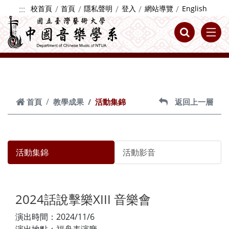
跳到主要內容
:::
校首頁
首頁
隱私聲明
登入
網站導覽
English
首頁
教學成果
活動集錦
返回上一層
活動集錦
活動影音
2024話說擊樂XIII 音樂會
演出時間：2024/11/6