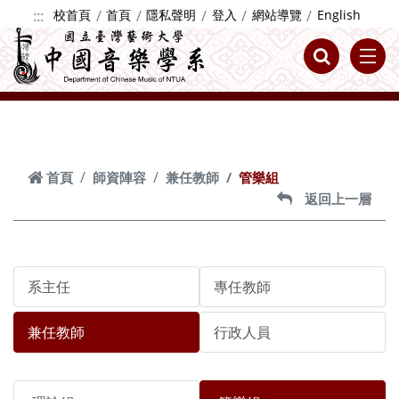
跳到主要內容
:::
校首頁
首頁
隱私聲明
登入
網站導覽
English
首頁
師資陣容
兼任教師
管樂組
返回上一層
系主任
專任教師
兼任教師
行政人員