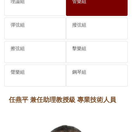
理論組
管樂組
彈弦組
撥弦組
擦弦組
擊樂組
聲樂組
鋼琴組
任燕平 兼任助理教授級 專業技術人員