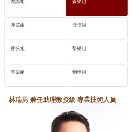
理論組
管樂組
彈弦組
撥弦組
擦弦組
擊樂組
聲樂組
鋼琴組
林瑞男 兼任助理教授級 專業技術人員