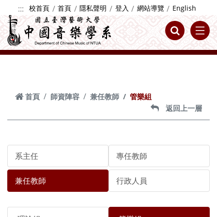
跳到主要內容
:::
校首頁
首頁
隱私聲明
登入
網站導覽
English
首頁
師資陣容
兼任教師
管樂組
返回上一層
系主任
專任教師
兼任教師
行政人員