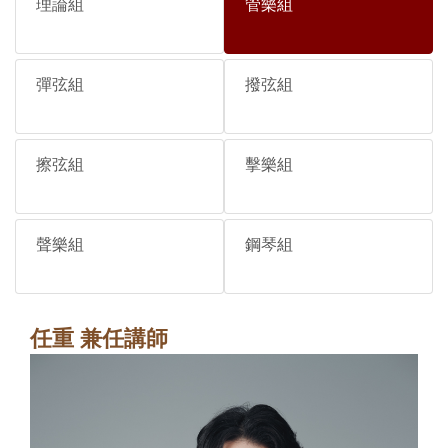
理論組
管樂組
彈弦組
撥弦組
擦弦組
擊樂組
聲樂組
鋼琴組
任重 兼任講師