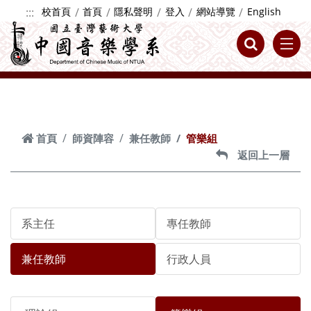
跳到主要內容
:::
校首頁
首頁
隱私聲明
登入
網站導覽
English
首頁
師資陣容
兼任教師
管樂組
返回上一層
系主任
專任教師
兼任教師
行政人員