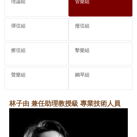
理論組
管樂組
彈弦組
撥弦組
擦弦組
擊樂組
聲樂組
鋼琴組
林子由 兼任助理教授級 專業技術人員