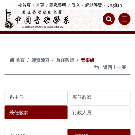
跳到主要內容
:::
校首頁
首頁
隱私聲明
登入
網站導覽
English
首頁
師資陣容
兼任教師
管樂組
返回上一層
系主任
專任教師
兼任教師
行政人員