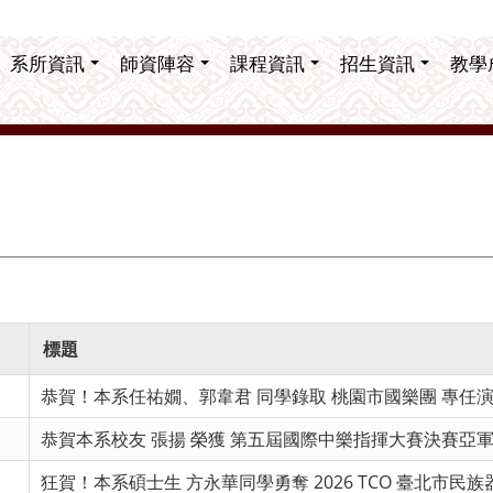
系所資訊
師資陣容
課程資訊
招生資訊
教學
標題
恭賀！本系任祐嫺、郭韋君 同學錄取 桃園市國樂團 專任
恭賀本系校友 張揚 榮獲 第五屆國際中樂指揮大賽決賽亞
狂賀！本系碩士生 方永華同學勇奪 2026 TCO 臺北市民