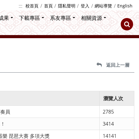
:::
校首頁
首頁
隱私聲明
登入
網站導覽
English
成果
下載專區
系友專區
相關資源
返回上一層
瀏覽人次
演奏員
2785
軍！
3414
族器樂 琵琶大賽 多項大獎
14141