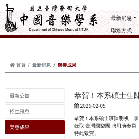
跳到主要內容
最新消息
聯絡方式
首頁
最新消息
榮譽成果
恭賀！本系碩士生
最新公告
2026-02-05
招生訊息
恭賀！本系碩士班陳明祺、李
錄取 臺灣國樂團 聘用演奏員
榮譽成果
特此致賀。