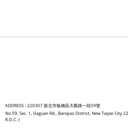
ADDRESS : 220307 新北市板橋區大觀路一段59號
No.59, Sec. 1, Daguan Rd., Banqiao District, New Taipei City 2
R.O.C. )