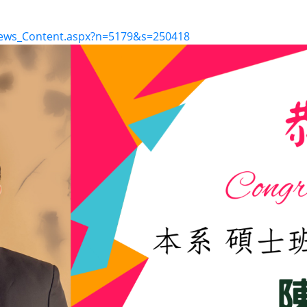
/News_Content.aspx?n=5179&s=250418