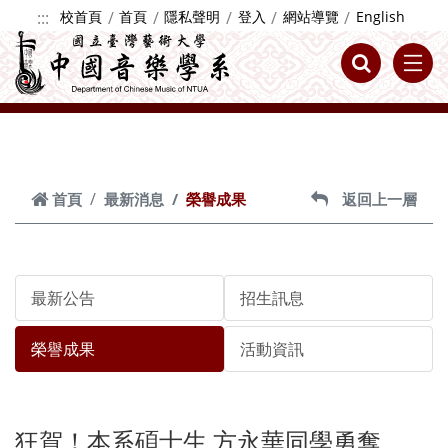
跳到主要內容
:::
校首頁
首頁
隱私聲明
登入
網站導覽
English
首頁
最新消息
榮譽成果
返回上一層
最新公告
招生訊息
榮譽成果
活動資訊
狂賀！本系碩士生 方永華同學勇奪