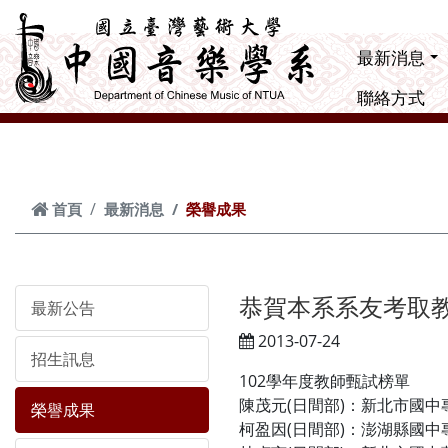
跳到主要內容
最新消息
聯絡方式
首頁
最新消息
榮譽成果
恭賀本系系友考取教師
最新公告
2013-07-24
招生訊息
102學年度教師甄試榜單
陳茂元(日間部)：新北市國中
榮譽成果
柯盈因(日間部)：澎湖縣國中