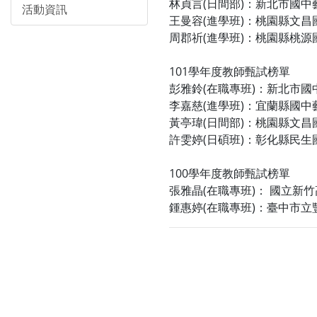
林貞言(日間部)：新北市國
活動資訊
王曼容(進學班)：桃園縣文
周郡祈(進學班)：桃園縣桃
101學年度教師甄試榜單
彭雅鈴(在職專班)：新北市
李嘉慈(進學班)：宜蘭縣國
黃亭瑋(日間部)：桃園縣文
許雯婷(日碩班)：彰化縣民
100學年度教師甄試榜單
張雅晶(在職專班)： 國立新
鍾惠婷(在職專班)：臺中市