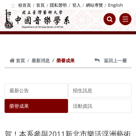
跳到主要內容
:::
校首頁
首頁
隱私聲明
登入
網站導覽
English
首頁
最新消息
榮譽成果
返回上一層
最新公告
招生訊息
榮譽成果
活動資訊
賀！本系參與2011新北市樂活浮洲藝術