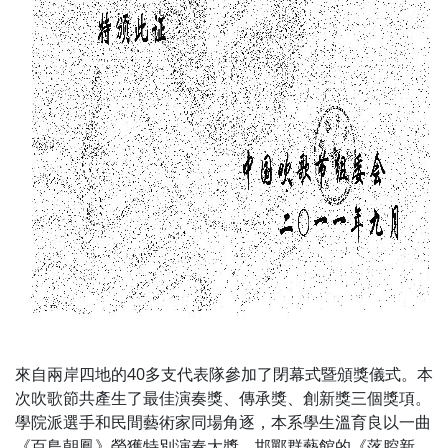
來自兩岸四地的40多支代表隊參加了閉幕式暨頒獎儀式。本
次吹歌節共產生了最佳演奏獎、傳承獎、創新獎三個獎項。
學院派選手和民間藝術家同場角逐，本系學生溫育良以一曲
《百鳥朝鳳》榮獲特別演奏大獎，邯鄲群藝館的《落腔新