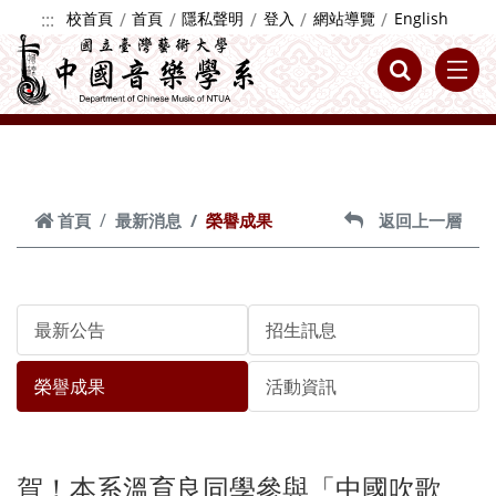
跳到主要內容
:::
校首頁
首頁
隱私聲明
登入
網站導覽
English
首頁
最新消息
榮譽成果
返回上一層
最新公告
招生訊息
榮譽成果
活動資訊
賀！本系溫育良同學參與「中國吹歌