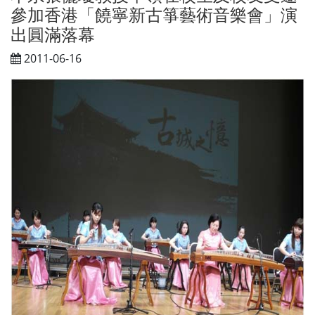
參加香港「饒寧新古箏藝術音樂會」演
出圓滿落幕
2011-06-16