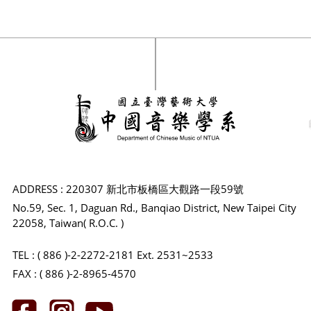
ADDRESS : 220307 新北市板橋區大觀路一段59號
No.59, Sec. 1, Daguan Rd., Banqiao District, New Taipei City
22058, Taiwan( R.O.C. )
TEL : ( 886 )-2-2272-2181 Ext. 2531~2533
FAX : ( 886 )-2-8965-4570