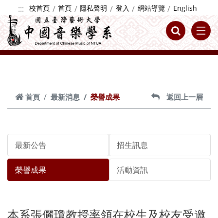
跳到主要內容
:::
校首頁
首頁
隱私聲明
登入
網站導覽
English
首頁
最新消息
榮譽成果
返回上一層
最新公告
招生訊息
榮譽成果
活動資訊
本系張儷瓊教授率領在校生及校友受邀