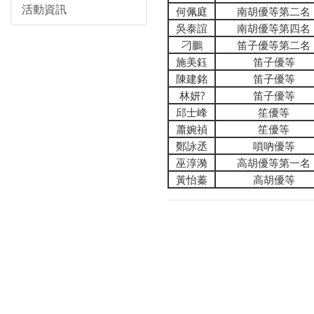
活動資訊
何佩庭
南胡優等第二名
吳泰誼
南胡優等第四名
刁鵬
笛子優等第二名
施美鈺
笛子優等
陳建銘
笛子優等
林妍?
笛子優等
邱士峰
笙優等
蕭婉禎
笙優等
鄭詠丞
嗩吶優等
巫淳漪
高胡優等第一名
黃怡蓁
高胡優等