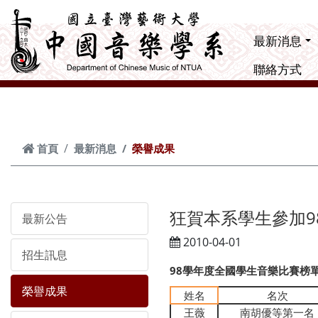
跳到主要內容
最新消息
聯絡方式
首頁
最新消息
榮譽成果
狂賀本系學生參加9
最新公告
2010-04-01
招生訊息
98學年度全國學生音樂比賽榜
榮譽成果
姓名
名次
王薇
南胡優等第一名