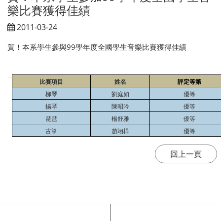
樂比賽獲得佳績
2011-03-24
賀！本系學生參與99學年度全國學生音樂比賽獲得佳績
比賽項目
姓名
評定等第
柳琴
劉庭如
優等
揚琴
陳昭吟
優等
琵琶
楊舒雅
優等
古箏
趙翊樺
優等