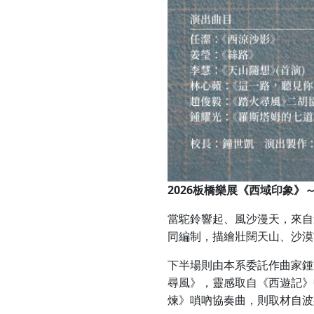
2026
板橋樂展《西域印象》
當駝鈴響起、風沙漫天，來自
同編制，描繪壯闊天山、沙漠
下半場則由本系委託作曲家鍾
尋風》，靈感取自《西遊記》
煉》嗩吶協奏曲，則取材自波