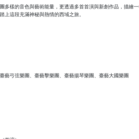
團多樣的音色與藝術能量，更透過多首首演與新創作品，描繪一
踏上這段充滿神秘與熱情的西域之旅。
臺藝弓弦樂團、臺藝擊樂團、臺藝揚琴樂團、臺藝大國樂團