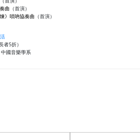
（首演）
奏曲
（首演）
煉》嗩吶協奏曲
（首演）
活
5
長者
折）
中國音樂學系