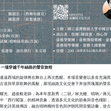
～一場穿越千年絲路的聲音旅程
遙遠西域的旋律將在舞台上再次甦醒。本場音樂會以多首充滿異
古道與草原歌舞的風貌，展現絲路文化交會下奔放而瑰麗的聲音
耀光、趙俊毅老師，為本年度新秀（二胡／林允轍、嗩吶／蔣元
中「西行闖蕩」的精神意象，透過多元文化的節奏與音色殘影，
斯史詩英雄傳說，融合嗩吶獨特音色與伊朗民間音樂語彙，使古