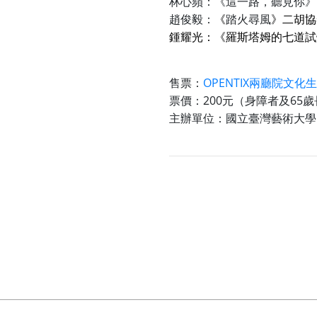
林心蘋：《這一路，聽見你》
《
》二胡協
趙俊毅：
踏火尋風
鍾耀光：《羅斯塔姆的七道試
OPENTIX
售票：
兩廳院文化生
200
65
票價：
元（身障者及
歲
主辦單位：國立臺灣藝術大學