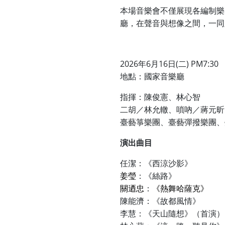
本場音樂會不僅展現各編制樂
廳，在聲音與想像之間，一同
2026
6
16
(
) PM7:30
年
月
日
二
地點：國家音樂廳
指揮：陳俊憲、林心智
二胡／林允轍、嗩吶／蔣元昕
臺藝箏樂團、臺藝彈撥樂團、
演出曲目
任潔：《西涼沙影》
姜瑩
：《絲路》
關迺忠
《熱舞哈薩克》
：
陳能濟：《故都風情》
李慧：《天山隨想》（首演）