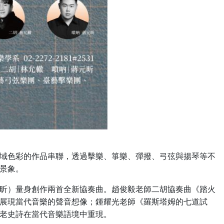
域色彩的作品串聯，透過擊樂、箏樂、彈撥、弓弦與揚琴等不
景象。
昕）量身創作兩首全新協奏曲。趙俊毅老師二胡協奏曲《踏火
展現當代音樂的聲音想像；鍾耀光老師《羅斯塔姆的七道試
老史詩在當代音樂語境中重現。