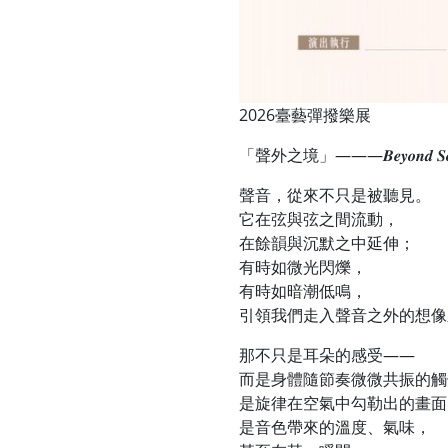
2026臺藝彈撥樂展
「聲外之境」———𝑩𝒆𝒚𝒐𝒏𝒅 𝑺𝒐
聲音，從來不只是被聽見。
它在弦與弦之間流動，
在餘韻與沉默之中延伸；
有時如微光閃爍，
有時如暗潮低鳴，
引領我們走入聲音之外的想像
那不只是耳朵的感受——
而是身體隨節奏微微共振的觸
是旋律在空氣中勾勒出的畫面
是音色帶來的溫度、氣味，