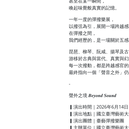
甚至在某一瞬間，
喚起味覺般真實的記憶。
一年一度的彈撥樂展，
以撥弦為引，展開一場跨越感
在彈撥之間，
我們經歷的，是一場關於五感
琵琶、柳琴、阮咸、揚琴及古
游移於古典與當代、真實與幻
每一次撥動，都是跨越感官的
最終指向一個「聲音之外」仍
-
聲外之境 𝑩𝒆𝒚𝒐𝒏𝒅 𝑺𝒐𝒖𝒏𝒅
▎演出時間｜2026年6月14日（
▎演出地點｜國立臺灣藝術大
▎演出團體｜臺藝彈撥樂團
▎主辦單位｜國立臺灣藝術大