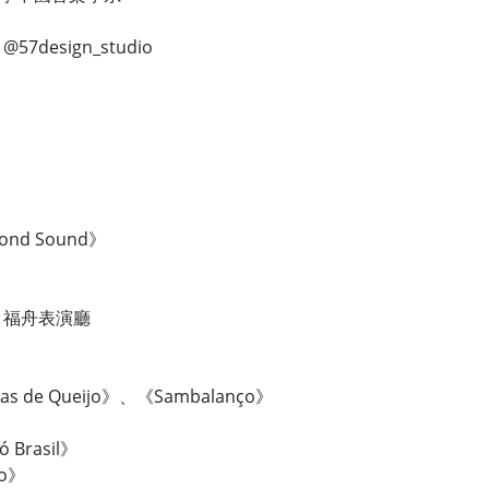
design_studio
nd Sound》
 福舟表演廳
has de Queijo》、《Sambalanço》
ó Brasil》
so》