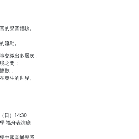
官的聲音體驗。
的流動。
箏交織出多層次，
境之間；
擴散，
在發生的世界。
日）14:30
學 福舟表演廳
學中國音樂學系