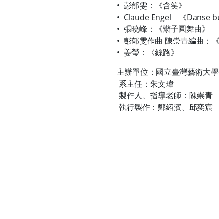
• 彭郁雯：《含笑》
• Claude Engel：《Danse b
• 張曉峰：《辮子圓舞曲》
• 彭郁雯作曲 陳崇青編曲：
• 姜瑩：《絲路》
主辦單位：國立臺灣藝術大學
系主任：朱文瑋
製作人、指導老師：陳崇青
執行製作：鄭紹濱、邱奕宸