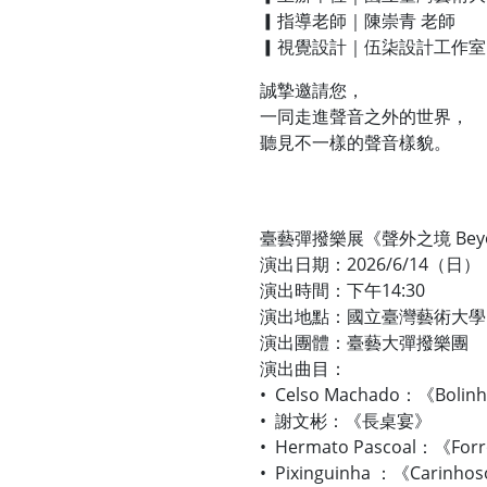
▎指導老師｜陳崇青 老師
▎視覺設計｜伍柒設計工作室 @57
誠摯邀請您，
一同走進聲音之外的世界，
聽見不一樣的聲音樣貌。
臺藝彈撥樂展《聲外之境 Beyo
演出日期：2026/6/14（日）
演出時間：下午14:30
演出地點：國立臺灣藝術大學
演出團體：臺藝大彈撥樂團
演出曲目：
• Celso Machado：《Bolin
• 謝文彬：《長桌宴》
• Hermato Pascoal：《Forr
• Pixinguinha ：《Carinho