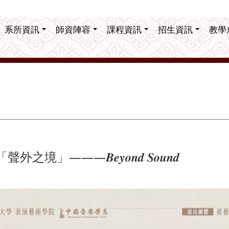
系所資訊
師資陣容
課程資訊
招生資訊
教學
」———𝑩𝒆𝒚𝒐𝒏𝒅 𝑺𝒐𝒖𝒏𝒅