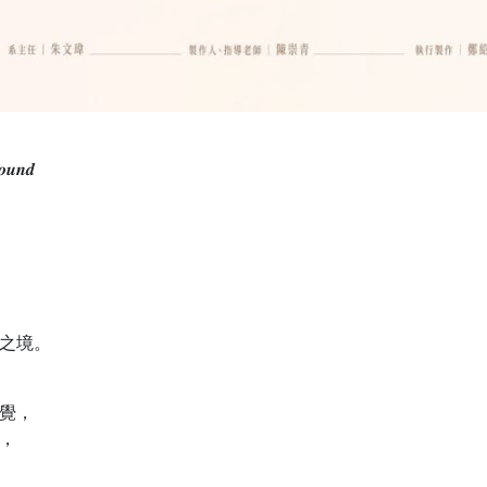
𝒏𝒅
之境。
覺，
，