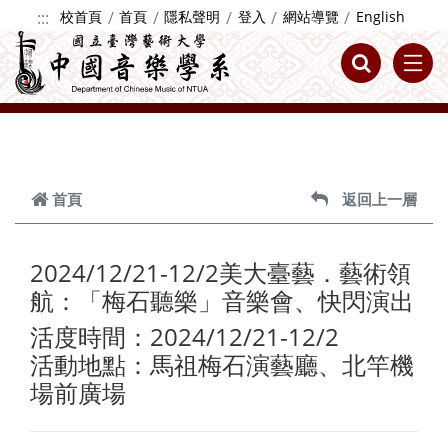
跳到主要內容
:::
校首頁
首頁
隱私聲明
登入
網站導覽
English
首頁
返回上一層
2024/12/21-12/2美大臺藝．藝術領
航：「梅石聽樂」音樂會、快閃演出
活度時間：2024/12/21-12/2
活動地點：馬祖梅石演藝廳、北竿機
場前廣場