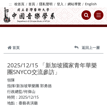
跳到主要內容
:::
校首頁
首頁
隱私聲明
登入
網站導覽
English
首頁
返回上一層
2025/12/15 「新加坡國家青年華樂
團SNYCO交流參訪」
領隊
指揮/新加坡華樂團 郭勇德
行政總監/何偉山
時間：2025/12/15
地點：臺藝表演廳