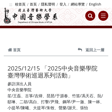
跳到主要內容
:::
校首頁
首頁
隱私聲明
登入
網站導覽
English
首頁
返回上一層
2025/12/15 「2025中央音樂學院
臺灣學術巡迴系列活動」
參訪演出人員
中央音樂學院
笙/王磊、古箏/吉煒、琵琶/于源春、竹笛/馮天石、阮/
邸琳、二胡/高白、打擊/尹飛、鋼琴/尹一迦、陳一林、
小提琴/陳曦、大提琴/朱牧、聲樂/謝天、張怡