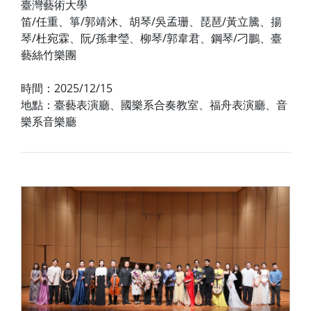
臺灣藝術大學
笛/任重、箏/郭靖沐、胡琴/吳孟珊、琵琶/黃立騰、揚
琴/杜宛霖、阮/孫聿瑩、柳琴/郭韋君、鋼琴/刁鵬、臺
藝絲竹樂團
時間：2025/12/15
地點：臺藝表演廳、國樂系合奏教室、福舟表演廳、音
樂系音樂廳