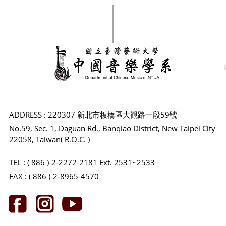
ADDRESS : 220307 新北市板橋區大觀路一段59號
No.59, Sec. 1, Daguan Rd., Banqiao District, New Taipei City
22058, Taiwan( R.O.C. )
TEL : ( 886 )-2-2272-2181 Ext. 2531~2533
FAX : ( 886 )-2-8965-4570