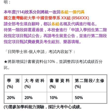
明：
本年度(114)校系分則將統一改回
各組一個代碼
國立臺灣藝術大學 中國音樂學系 XX組 (056XXX)
請全部考生填自願時，都以
各組
名稱及代碼進行報名。
待第一階段篩選通過後，本校會進行「申請入學招生第二階
段指定項目甄試公告」再請考生留意公告，並進行第二階段
指定項目甄試費繳費及考生組別、樂器填報。
「日間學士班-個人申請」考試內容如下：
★將新增採計書審資料佔10%，並調整四項考試成績百分
比。
學測
大考術科
書審資料
第二階段/主修
(%)
(%)
(%)
(%)
20%
20%
10%
50%
(1)需參加學科能力測驗，採計大考中心成績。