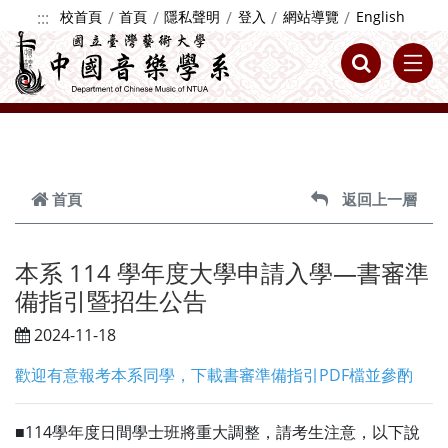
跳到主要內容
:::
校首頁
首頁
隱私聲明
登入
網站導覽
English
首頁
返回上一層
本系 114 學年度大學申請入學—書審準
備指引暨招生公告
2024-11-18
歡迎有意報考本系同學，下載書審準備指引PDF檔並參酌
■114學年度日間學士班將重大調整，請考生注意，以下說