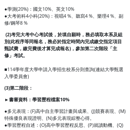
●學測(20%)：國文10%、英文10%
●大考術科4小科(20%)：視唱4 %、聽寫4 %、樂理4 %、副
修/鋼琴8 %
(2)考完大考中心考試後，於填自願時，務必填取本系及組
別(此程序等同報名，務必於指定時間內完成繳交指定項目
甄試費，繳完費後才算完成報名)，參加第二次階段「主
修」考試。
■114學年度大學申請入學招生校系分則查詢(連結大學甄選
入學委員會)
(3)第二階段：
►書審資料：學習歷程檔案10%
●多元表現：(F)高中自主學習計畫與成果、(J)競賽表現、(M)
特殊優良表現證明、(N)多元表現綜整心得。
●學習歷程自述：(O)高中學習歷程反思、(P)就讀動機、(Q)