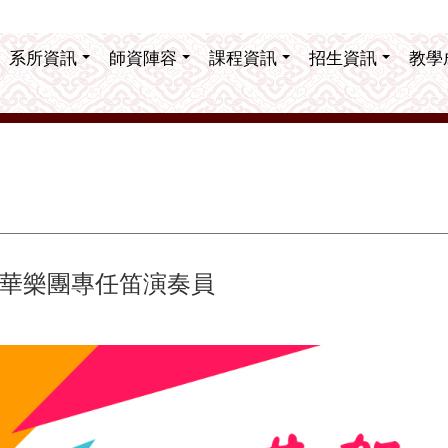
系所資訊
師資陣容
課程資訊
招生資訊
教學
華樂團專任笛演奏員