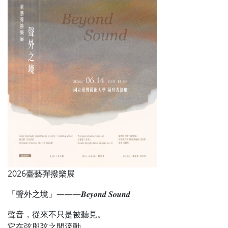
2026臺藝彈撥樂展
「聲外之境」———𝑩𝒆𝒚𝒐𝒏𝒅 𝑺𝒐𝒖𝒏𝒅
聲音，從來不只是被聽見。
它在弦與弦之間流動，