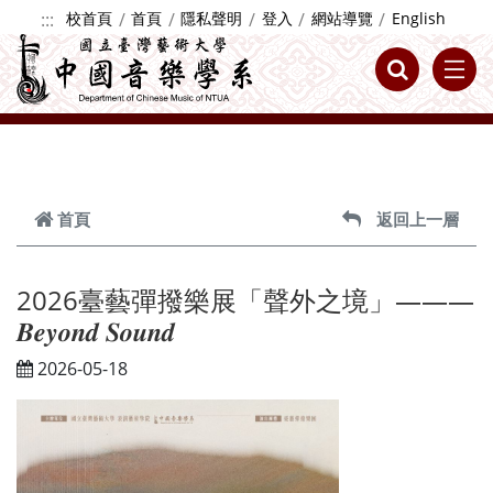
跳到主要內容
:::
校首頁
首頁
隱私聲明
登入
網站導覽
English
首頁
返回上一層
2026臺藝彈撥樂展「聲外之境」———
𝑩𝒆𝒚𝒐𝒏𝒅 𝑺𝒐𝒖𝒏𝒅
2026-05-18