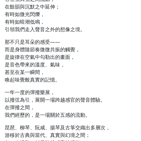
在餘韻與沉默之中延伸；
有時如微光閃爍，
有時如暗潮低鳴，
引領我們走入聲音之外的想像之境。
那不只是耳朵的感受——
而是身體隨節奏微微共振的觸覺，
是旋律在空氣中勾勒出的畫面，
是音色帶來的溫度、氣味，
甚至在某一瞬間，
喚起味覺般真實的記憶。
一年一度的彈撥樂展，
以撥弦為引，展開一場跨越感官的聲音體驗。
在彈撥之間，
我們經歷的，是一場關於五感的流動。
琵琶、柳琴、阮咸、揚琴及古箏交織出多層次，
游移於古典與當代、真實與幻境之間；