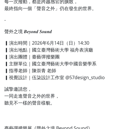
每一次撥動，都是跨越感官的擴散，
最終指向一個「聲音之外」仍在發生的世界。
-
聲外之境 𝑩𝒆𝒚𝒐𝒏𝒅 𝑺𝒐𝒖𝒏𝒅
▎演出時間｜2026年6月14日（日）14:30
▎演出地點｜國立臺灣藝術大學 福舟表演廳
▎演出團體｜臺藝彈撥樂團
▎主辦單位｜國立臺灣藝術大學中國音樂學系
▎指導老師｜陳崇青 老師
▎視覺設計｜伍柒設計工作室 @57design_studio
誠摯邀請您，
一同走進聲音之外的世界，
聽見不一樣的聲音樣貌。
臺藝彈撥樂展《聲外之境 Beyond Sound》