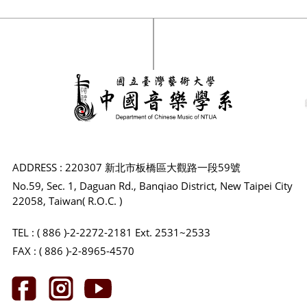
ADDRESS : 220307 新北市板橋區大觀路一段59號
No.59, Sec. 1, Daguan Rd., Banqiao District, New Taipei City
22058, Taiwan( R.O.C. )
TEL : ( 886 )-2-2272-2181 Ext. 2531~2533
FAX : ( 886 )-2-8965-4570