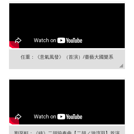
任重：《意氣風發》（首演）/臺藝大國樂系
劉至軒：《綠》二胡協奏曲【二胡／游淳羽】首演