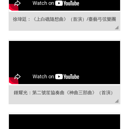
徐瑋廷：《上白礁隨想曲》（首演）/臺藝弓弦樂團
鍾耀光：第二號笙協奏曲《神曲三部曲》（首演）