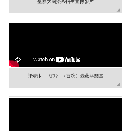
臺藝大國樂系招生宣傳影片
郭靖沐：《淨》 （首演）臺藝箏樂團