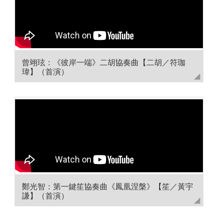
曾翊玹：《彼岸一端》二胡協奏曲【二胡／符珈
瑋】（首演）
鄭光智：第一鍵笙協奏曲《鳳凰涅槃》【笙／黃宇
謙】（首演）