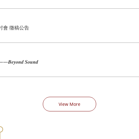
討會 徵稿公告
𝒅 𝑺𝒐𝒖𝒏𝒅
View More