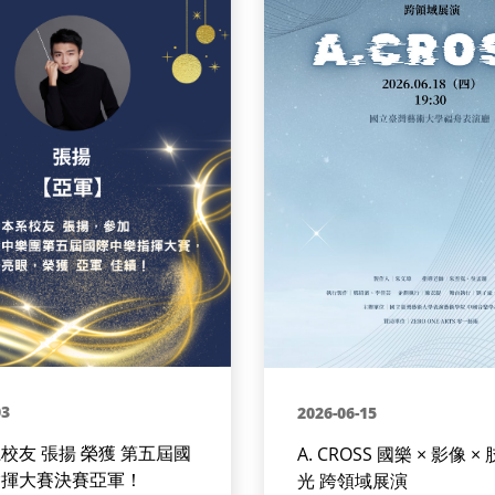
03
2026-06-15
校友 張揚 榮獲 第五屆國
A. CROSS 國樂 × 影像 × 
指揮大賽決賽亞軍！
光 跨領域展演