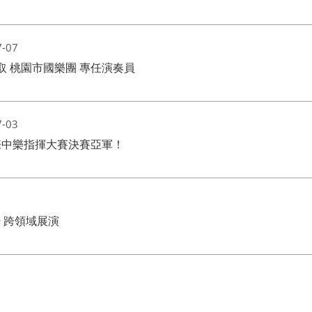
7-07
恭賀！本系任祐嫺、郭韋君 同學錄取 桃園市國樂團 專任演奏員
7-03
國際中樂指揮大賽決賽亞軍！
 燈光 跨領域展演