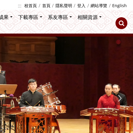
:::
校首頁
首頁
隱私聲明
登入
網站導覽
English
成果
下載專區
系友專區
相關資源
Next