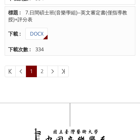
7.日間碩士班(音樂學組)--英文審定書(僅指導教
授)+評分表
DOCX
334
1
2