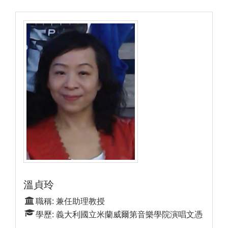
溫貞玲
職稱: 兼任助理教授
學歷: 義大利國立米蘭威爾第音樂學院演唱文憑