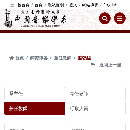
跳到主要內容
:::
校首頁
首頁
隱私聲明
登入
網站導覽
English
首頁
師資陣容
兼任教師
擦弦組
返回上一層
系主任
專任教師
兼任教師
行政人員