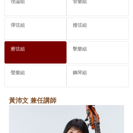
理論組
管樂組
彈弦組
撥弦組
擦弦組
擊樂組
聲樂組
鋼琴組
黃沛文 兼任講師