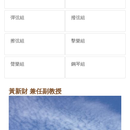
彈弦組
撥弦組
擦弦組
擊樂組
聲樂組
鋼琴組
黃新財 兼任副教授