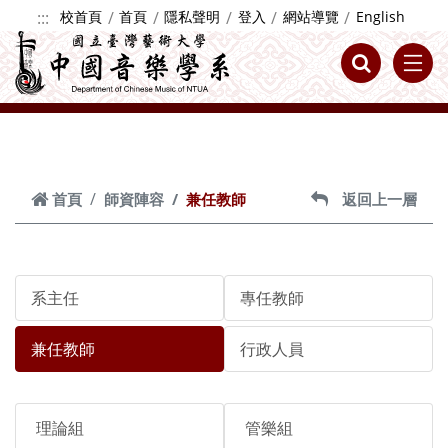
跳到主要內容
:::
校首頁
首頁
隱私聲明
登入
網站導覽
English
首頁
師資陣容
兼任教師
返回上一層
系主任
專任教師
兼任教師
行政人員
理論組
管樂組