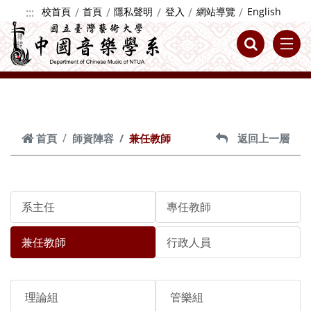
跳到主要內容
:::
校首頁
首頁
隱私聲明
登入
網站導覽
English
首頁
師資陣容
兼任教師
返回上一層
系主任
專任教師
兼任教師
行政人員
理論組
管樂組