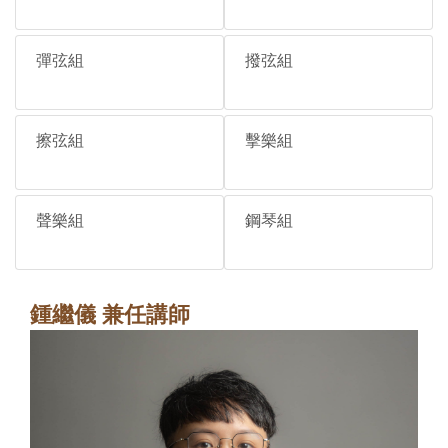
彈弦組
撥弦組
擦弦組
擊樂組
聲樂組
鋼琴組
鍾繼儀 兼任講師