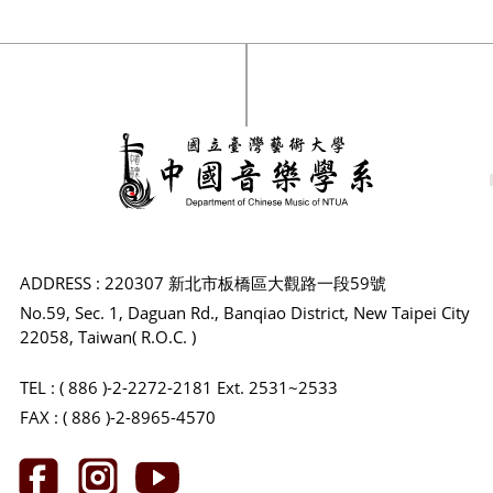
ADDRESS : 220307 新北市板橋區大觀路一段59號
No.59, Sec. 1, Daguan Rd., Banqiao District, New Taipei City
22058, Taiwan( R.O.C. )
TEL : ( 886 )-2-2272-2181 Ext. 2531~2533
FAX : ( 886 )-2-8965-4570