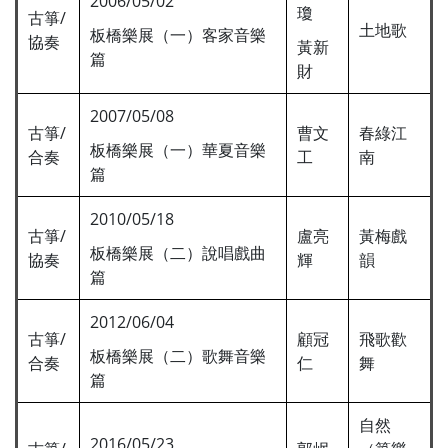
2006/05/02
瓊
古箏/
土地歌
板橋樂展（一）客家音樂
協奏
黃新
篇
財
2007/05/08
古箏/
曹文
春綠江
板橋樂展（一）華夏音樂
合奏
工
南
篇
2010/05/18
古箏/
盧亮
黃梅戲
板橋樂展（二）說唱戲曲
協奏
輝
韻
篇
2012/06/04
古箏/
顧冠
飛歌歡
板橋樂展（二）歌舞音樂
合奏
仁
舞
篇
自然
2016/05/23