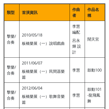
作曲
作品名
類型
首演資訊
者
稱
李慧
編配
2010/05/18
擊樂/
鬧天宮
呂永
合奏
板橋樂展（一）說唱戲曲
輝 設
計
2011/06/07
擊樂/
李慧
鼓動100
板橋樂展（一）民間器樂
合奏
篇
2012/06/04
鼓動101
擊樂/
李慧
-龍飛鳳
板橋樂展（一）歌舞音樂
合奏
舞
篇