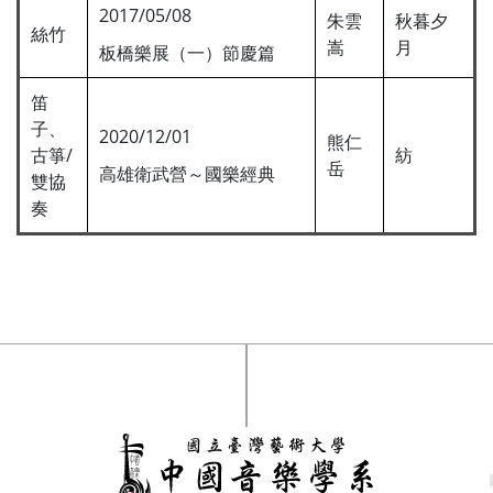
2017/05/08
朱雲
秋暮夕
絲竹
嵩
月
板橋樂展（一）節慶篇
笛
子、
2020/12/01
熊仁
古箏/
紡
岳
高雄衛武營～國樂經典
雙協
奏