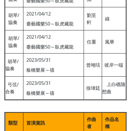
臺藝國樂50～臥虎藏龍
2021/04/12
胡琴/
劉至
綠
協奏
軒
臺藝國樂50～臥虎藏龍
2021/04/12
胡琴/
任重
風華
協奏
臺藝國樂50～臥虎藏龍
2023/05/31
胡琴/
曾翊玹
彼岸一端
協奏
板橋樂展～禱
2023/05/31
弓弦/
上白礁隨
徐瑋廷
合奏
想曲
板橋樂展～禱
作曲
作品名
類型
首演資訊
者
稱