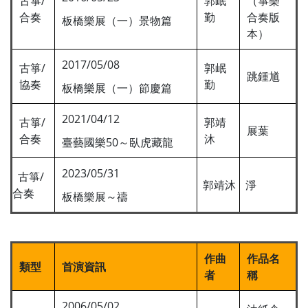
古箏/
郭岷
（箏樂
合奏
勤
合奏版
板橋樂展（一）景物篇
本）
2017/05/08
古箏/
郭岷
跳鍾馗
協奏
勤
板橋樂展（一）節慶篇
2021/04/12
古箏/
郭靖
展葉
合奏
沐
臺藝國樂50～臥虎藏龍
2023/05/31
古箏/
郭靖沐
淨
合奏
板橋樂展～禱
作曲
作品名
類型
首演資訊
者
稱
2006/05/02