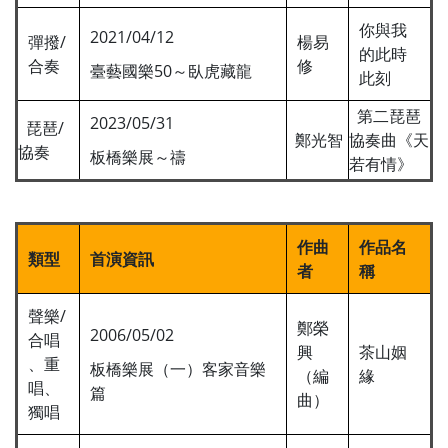
你與我
2021/04/12
彈撥/
楊易
的此時
合奏
修
臺藝國樂50～臥虎藏龍
此刻
第二琵琶
2023/05/31
琵琶/
鄭光智
協奏曲《天
協奏
板橋樂展～禱
若有情》
作曲
作品名
類型
首演資訊
者
稱
聲樂/
鄭榮
2006/05/02
合唱
興
茶山姻
、重
板橋樂展（一）客家音樂
（編
緣
唱、
篇
曲）
獨唱