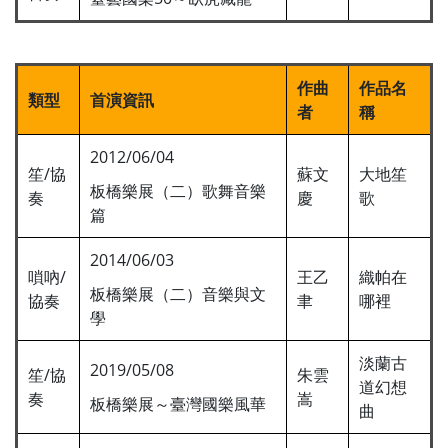
作曲
作品名
類型
首演資訊
者
稱
2012/06/04
笙/協
蘇文
大地笙
板橋樂展（二）歌舞音樂
奏
慶
歌
篇
2014/06/03
嗩吶/
王乙
織帕在
板橋樂展（二）音樂與文
協奏
聿
哪裡
學
淡蘭古
2019/05/08
笙/協
朱雲
道幻想
奏
嵩
板橋樂展～臺灣國樂風華
曲