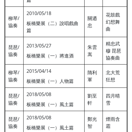
篇
2010/05/18
花鼓戲
柳琴/
關迺
幻想舞
板橋樂展（二）說唱戲曲
協奏
忠
曲
篇
精忠武
2013/05/27
琵琶/
朱雲
穆 琵琶
協奏
嵩
板橋樂展（一）將進酒
協奏曲
2015/04/14
柳琴/
隋利
北大荒
協奏
軍
狂想
板橋樂展（一）人物篇
2018/05/08
琵琶/
劉至
四月晴
協奏
軒
雪
板橋樂展（一）風土篇
2018/05/08
琵琶/
鄭光
煙雨含
協奏
智
霜
板橋樂展（一）風土篇