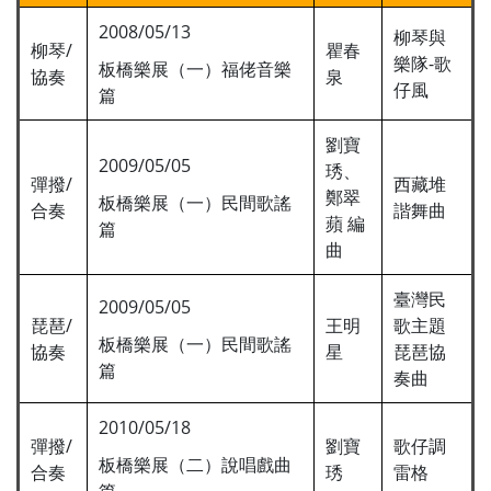
2008/05/13
柳琴與
柳琴/
瞿春
樂隊-歌
板橋樂展（一）福佬音樂
協奏
泉
仔風
篇
劉寶
2009/05/05
琇、
彈撥/
西藏堆
鄭翠
板橋樂展（一）民間歌謠
合奏
諧舞曲
蘋 編
篇
曲
臺灣民
2009/05/05
琵琶/
王明
歌主題
板橋樂展（一）民間歌謠
協奏
星
琵琶協
篇
奏曲
2010/05/18
彈撥/
劉寶
歌仔調
板橋樂展（二）說唱戲曲
合奏
琇
雷格