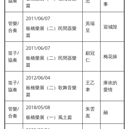
協奏
忠
事
篇
2011/06/07
管樂/
吳瑞
迎城隍
板橋樂展（二）民間器樂
合奏
呈
篇
2011/06/07
笛子/
顧冠
梅花操
板橋樂展（二）民間器樂
協奏
仁
篇
2012/06/04
笛子/
王乙
庫依的
板橋樂展（二）歌舞音樂
協奏
聿
愛情
篇
2018/05/08
管樂/
朱雲
融
合奏
嵩
板橋樂展（一）風土篇