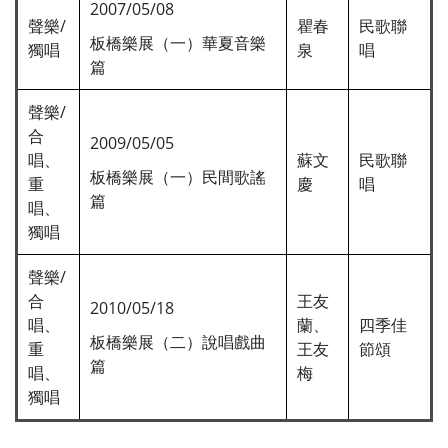
2007/05/08
聲樂/
瞿春
民歌聯
板橋樂展（一）華夏音樂
獨唱
泉
唱
篇
聲樂/
合
2009/05/05
唱、
蘇文
民歌聯
板橋樂展（一）民間歌謠
重
慶
唱
篇
唱、
獨唱
聲樂/
合
王友
2010/05/18
唱、
蘭、
四季佳
板橋樂展（二）說唱戲曲
重
王友
節頌
篇
唱、
梅
獨唱