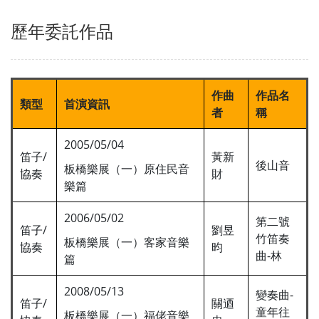
歷年委託作品
作曲
作品名
類型
首演資訊
者
稱
2005/05/04
笛子/
黃新
後山音
板橋樂展（一）原住民音
協奏
財
樂篇
2006/05/02
第二號
笛子/
劉昱
竹笛奏
板橋樂展（一）客家音樂
協奏
昀
曲-林
篇
2008/05/13
變奏曲-
笛子/
關迺
童年往
板橋樂展（一）福佬音樂