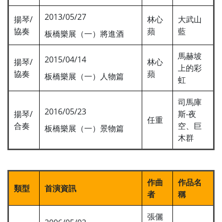
2013/05/27
揚琴/
林心
大武山
協奏
蘋
藍
板橋樂展（一）將進酒
馬赫坡
2015/04/14
揚琴/
林心
上的彩
協奏
蘋
板橋樂展（一）人物篇
虹
司馬庫
2016/05/23
揚琴/
斯-夜
任重
合奏
空、巨
板橋樂展（一）景物篇
木群
作曲
作品名
類型
首演資訊
者
稱
張儷