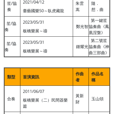
2021/04/12
笙/協
朱雲
隨．
奏
嵩
想．曲
臺藝國樂50～臥虎藏龍
第一鍵笙
2023/05/31
笙/協
鄭光智
協奏曲《鳳
奏
板橋樂展～禱
凰涅槃》
第二號笙
2023/05/31
笙/協
鍾耀光
協奏曲《神
奏
板橋樂展～禱
曲三部曲》
作曲
作品名
類型
首演資訊
者
稱
2011/06/07
黃新
合奏
玉山頌
板橋樂展（二）民間器樂
財
篇