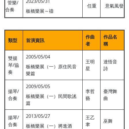
2023/05/31
管樂/
任重
意氣風發
合奏
板橋樂展～禱
作曲
作品名
類型
首演資訊
者
稱
2005/05/04
雙揚
王明
達悟音
琴/協
板橋樂展（一）原住民音
星
詩
奏
樂篇
2009/05/05
揚琴/
李哲
臺灣舞
板橋樂展（一）民間歌謠
合奏
藝
曲
篇
2013/05/27
揚琴/
王乙
巫舞
合奏
聿
板橋樂展（一）將進酒