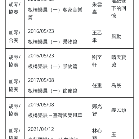
油紙傘
胡琴/
朱雲
下的回
板橋樂展（一）客家音樂
協奏
嵩
憶
篇
2016/05/23
胡琴/
王乙
風動
合奏
聿
板橋樂展（一）景物篇
2016/05/23
胡琴/
劉至
晴天寶
協奏
軒
藏
板橋樂展（一）景物篇
2017/05/08
胡琴/
任重
島祭
協奏
板橋樂展（一）節慶篇
2019/05/08
胡琴/
鄭光
義民頌
協奏
智
板橋樂展～臺灣國樂風華
2021/04/12
胡琴/
林心
玉
協奏
蘋