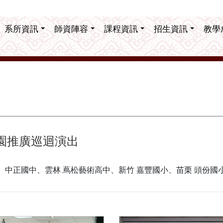
系所資訊
師資陣容
課程資訊
招生資訊
教學
園推廣巡迴演出
、中正國中、雲林 蔦松藝術高中、新竹 嘉豐國小、苗栗 頭份國